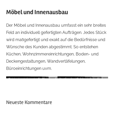
Möbel und Innenausbau
Der Möbel und Innenausbau umfasst ein sehr breites
Feld an individuell gefertigten Aufträgen. Jedes Stück
wird maßgefertigt und exakt auf die Bedürfnisse und
Wünsche des Kunden abgestimmt. So entstehen
Küchen, Wohnzimmereinrichtungen, Boden- und
Deckengestaltungen, Wandvertäfelungen,
Büroeinrichtungen uvm.
Eckbank
Küche mit Kochinsel
Antikmöbel Restauriert
Einbauküche
Sitzgruppe, Landhausstil
Einbauschrank, Asteiche
Zauberstuhl
Zählerkastenverbau
Treppensanierung Fußboden Eiche
Doppelbett in Zirbe
Sideboard
Wohnzimmer-Essbereich
Kredenz
Einbauschrank
Kasettendecke
Zauberstuhl
Fußboden Schlossdiele Eiche
Neueste Kommentare