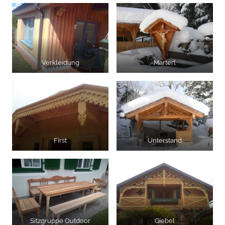
Verkleidung
Marterl
First
Unterstand
Sitzgruppe Outdoor
Giebel