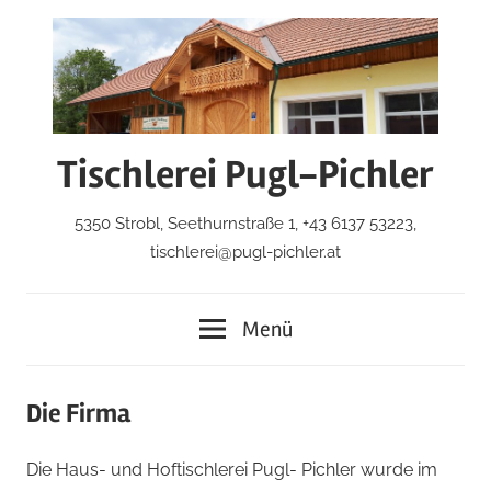
Zum
Inhalt
springen
Tischlerei Pugl-Pichler
5350 Strobl, Seethurnstraße 1, +43 6137 53223,
tischlerei@pugl-pichler.at
Menü
Die Firma
Die Haus- und Hoftischlerei Pugl- Pichler wurde im